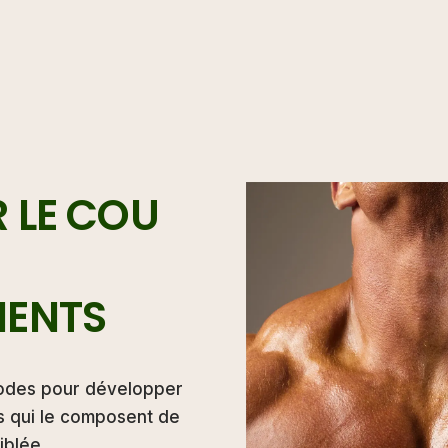
 LE COU
ENTS
odes pour développer
es qui le composent de
iblée.