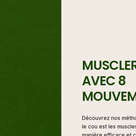
MUSCLER
AVEC 8
MOUVEM
Découvrez nos méth
le cou est les muscl
manière efficace et c