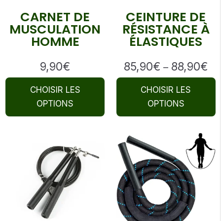
CARNET DE
CEINTURE DE
MUSCULATION
RÉSISTANCE À
HOMME
ÉLASTIQUES
9,90
€
85,90
€
88,90
€
Pr
–
ra
CHOISIR LES
CHOISIR LES
85
th
OPTIONS
OPTIONS
88