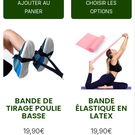
AJOUTER AU
CHOISIR LES
64
th
PANIER
OPTIONS
68
BANDE DE
BANDE
TIRAGE POULIE
ÉLASTIQUE EN
BASSE
LATEX
19,90
€
19,90
€