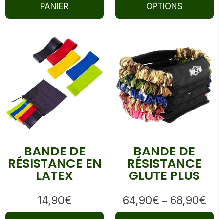
th
PANIER
OPTIONS
59
BANDE DE
BANDE DE
RÉSISTANCE EN
RÉSISTANCE
LATEX
GLUTE PLUS
14,90
€
64,90
€
68,90
€
Pr
–
ra