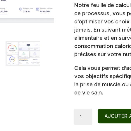
Notre feuille de calcu
ce processus, vous p
d’optimiser vos choix
jamais. En suivant mé
alimentaire et en surv
consommation caloriq
précises sur votre nutr
Cela vous permet d’ad
vos objectifs spécifiq
la prise de muscle ou
de vie sain.
Suivi
AJOUTER A
des
Macros