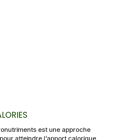
LORIES
ronutriments est une approche
our atteindre l’apport calorique