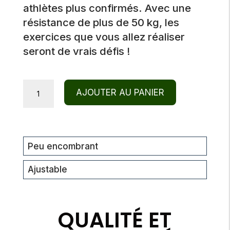
athlètes plus confirmés. Avec une
résistance de plus de 50 kg, les
exercices que vous allez réaliser
seront de vrais défis !
Bandes
AJOUTER AU PANIER
de
Résistance
Élastiques
Ajustable
Peu encombrant
Plus
Ajustable
quantity
QUALITÉ ET