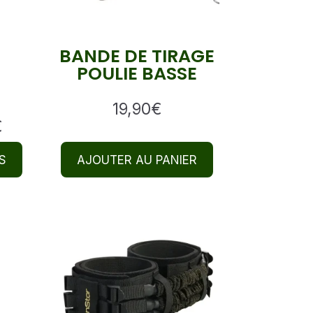
BANDE DE TIRAGE
POULIE BASSE
19,90
€
€
Price
range:
S
AJOUTER AU PANIER
64,90€
through
68,90€