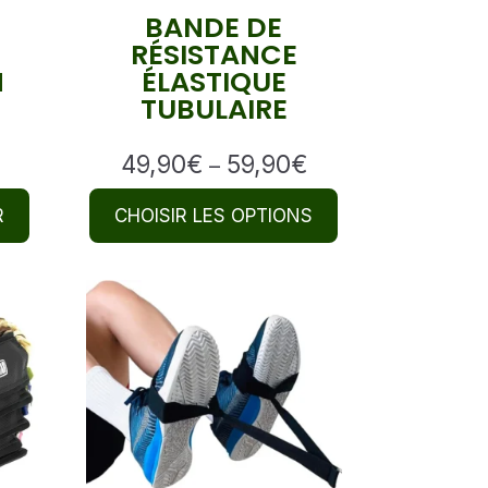
BANDE DE
RÉSISTANCE
N
ÉLASTIQUE
TUBULAIRE
49,90
€
59,90
€
Price
–
range:
R
CHOISIR LES OPTIONS
49,90€
through
59,90€