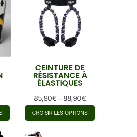
CEINTURE DE
N
RÉSISTANCE À
ÉLASTIQUES
85,90
€
88,90
€
Price
–
range:
S
CHOISIR LES OPTIONS
85,90€
through
88,90€